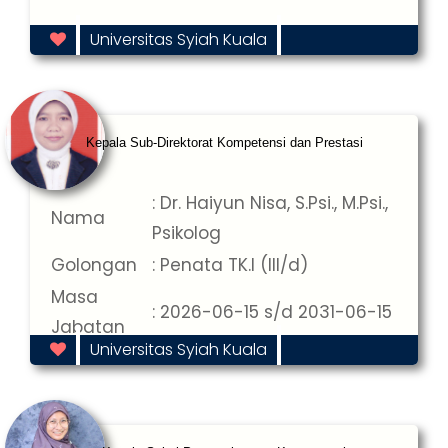
Universitas Syiah Kuala
Kepala Sub-Direktorat Kompetensi dan Prestasi
: Dr. Haiyun Nisa, S.Psi., M.Psi.,
Nama
Psikolog
Golongan
: Penata TK.I (III/d)
Masa
: 2026-06-15 s/d 2031-06-15
Jabatan
Universitas Syiah Kuala