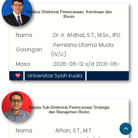
Direktur Direktorat Perencanaan, Kemitraan dan
Bisnis
Nama
: Dr. Ir. Afdhal, S.T., M.Sc., IPU.
: Pembina Utama Muda
Golongan
(IV/c)
Masa
: 2026-06-12 s/d 2031-06-
Jabatan
12
Universitas Syiah Kuala
Kepala Sub-Direktorat Perencanaan Strategis
dan Manajemen Risiko
Nama
: Alfian, S.T., M.T.