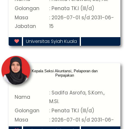
Golongan
: Penata TK.I (III/d)
Masa
: 2026-07-01 s/d 2031-06-
Jabatan
15
Universitas Syiah Kuala
Kepala Seksi Akuntansi, Pelaporan dan
Perpajakan
: Sadifa Asrofa, S.Kom.,
Nama
M.Si.
Golongan
: Penata TK.I (III/d)
Masa
: 2026-07-01 s/d 2031-06-
Jabatan
15