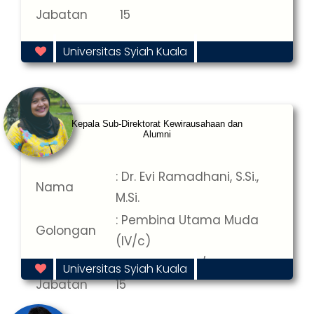
Jabatan
15
Universitas Syiah Kuala
Kepala Sub-Direktorat Kewirausahaan dan
Alumni
: Dr. Evi Ramadhani, S.Si.,
Nama
M.Si.
: Pembina Utama Muda
Golongan
(IV/c)
Masa
: 2026-06-15 s/d 2031-06-
Universitas Syiah Kuala
Jabatan
15