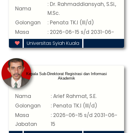
: Dr. Rahmaddiansyah, S.Si.,
Nama
M.Sc.
Golongan
: Penata TK.I (III/d)
Masa
: 2026-06-15 s/d 2031-06-
Jabatan
15
Universitas Syiah Kuala
Kepala Sub-Direktorat Registrasi dan Informasi
Akademik
Nama
: Arief Rahmat, S.E.
Golongan
: Penata TK.I (III/d)
Masa
: 2026-06-15 s/d 2031-06-
Jabatan
15