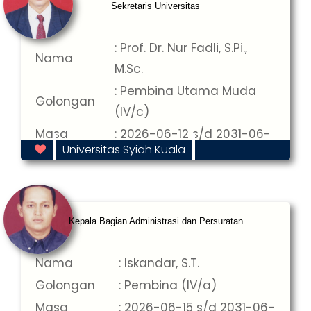
Sekretaris Universitas
: Prof. Dr. Nur Fadli, S.Pi.,
Nama
M.Sc.
: Pembina Utama Muda
Golongan
(IV/c)
Masa
: 2026-06-12 s/d 2031-06-
Universitas Syiah Kuala
Jabatan
12
Kepala Bagian Administrasi dan Persuratan
Nama
: Iskandar, S.T.
Golongan
: Pembina (IV/a)
Masa
: 2026-06-15 s/d 2031-06-