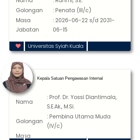
Nama
: Rahmi, S.E.
Golongan
: Penata (III/c)
Masa
: 2026-06-22 s/d 2031-
Jabatan
06-15
Universitas Syiah Kuala
Kepala Satuan Pengawasan Internal
: Prof. Dr. Yossi Diantimala,
Nama
S.E.Ak., M.Si.
: Pembina Utama Muda
Golongan
(IV/c)
Masa