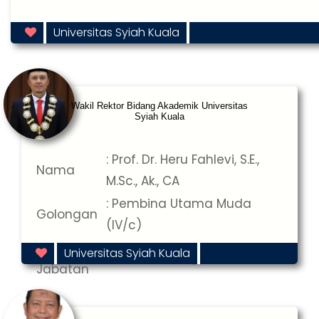
Universitas Syiah Kuala
Wakil Rektor Bidang Akademik Universitas
Syiah Kuala
: Prof. Dr. Heru Fahlevi, S.E.,
Nama
M.Sc., Ak., CA
: Pembina Utama Muda
Golongan
(IV/c)
Masa
Universitas Syiah Kuala
: 2026-05-13 s/d 2031-05-13
Jabatan