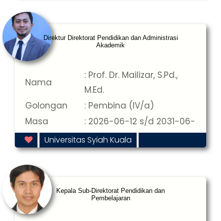
Direktur Direktorat Pendidikan dan Administrasi
Akademik
: Prof. Dr. Mailizar, S.Pd.,
Nama
M.Ed.
Golongan
: Pembina (IV/a)
Masa
: 2026-06-12 s/d 2031-06-
Jabatan
12
Universitas Syiah Kuala
Kepala Sub-Direktorat Pendidikan dan
Pembelajaran