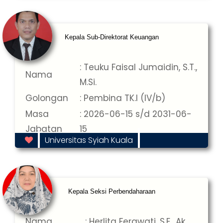
Kepala Sub-Direktorat Keuangan
: Teuku Faisal Jumaidin, S.T.,
Nama
M.Si.
Golongan
: Pembina TK.I (IV/b)
Masa
: 2026-06-15 s/d 2031-06-
Jabatan
15
Universitas Syiah Kuala
Kepala Seksi Perbendaharaan
Nama
: Herlita Ferawati, S.E., Ak.