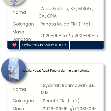
: Wida Fadhlia, S.E., M.Si.Ak.,
Nama
CA., CPIA
Golongan
: Penata Muda TK.I (III/b)
Masa
: 2026-06-15 s/d 2031-06-15
Jabatan
Universitas Syiah Kuala
Kepala Pusat Audit Kinerja dan Tujuan Tertentu
: Syarifah Rahmawati, S.E.,
Nama
M.M.
Golongan
: Penata TK.I (III/d)
Masa
: 2026-06-15 s/d 2031-06-